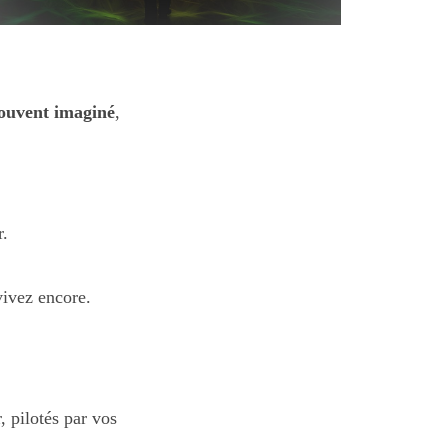
souvent imaginé
,
r.
vivez encore.
 pilotés par vos