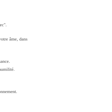
ec".
 votre âme, dans
sance.
humilité.
yonnement.