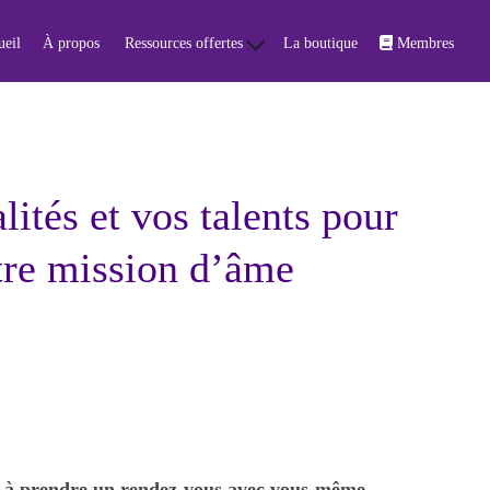
eil
À propos
Ressources offertes
La boutique
Membres
ités et vos talents pour
tre mission d’âme
s à prendre un rendez-vous avec vous-même,